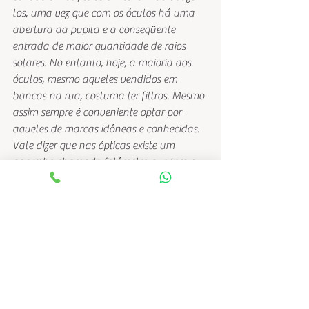
los, uma vez que com os óculos há uma 
abertura da pupila e a conseqüente 
entrada de maior quantidade de raios 
solares. No entanto, hoje, a maioria dos 
óculos, mesmo aqueles vendidos em 
bancas na rua, costuma ter filtros. Mesmo 
assim sempre é conveniente optar por 
aqueles de marcas idôneas e conhecidas. 
Vale dizer que nas ópticas existe um 
aparelho chamado fotômetro que tem a 
capacidade de medir o grau de proteção 
das lentes contra os raios ultravioleta. 
Portanto não há razão para não se 
utilizar o acessório que é aconselhável até 
mesmo durante os dias nublados.