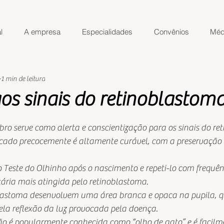
l
A empresa
Especialidades
Convênios
Méd
1 min de leitura
os sinais do retinoblastom
de 5 estrelas.
ro serve como alerta e conscientização para os sinais do re
ado precocemente é altamente curável, com a preservação d
 Teste do Olhinho após o nascimento e repeti-lo com frequênc
tária mais atingida pelo retinoblastoma.
lastoma desenvolvem uma área branca e opaca na pupila, q
ela reflexão da luz provocada pela doença. 
ão é popularmente conhecida como “olho de gato” e é facilme