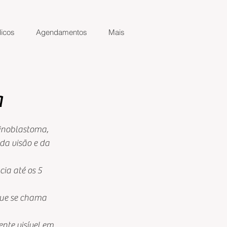
icos
Agendamentos
Mais
a
tinoblastoma, 
a visão e da 
ia até os 5 
ue se chama 
nte visível em 