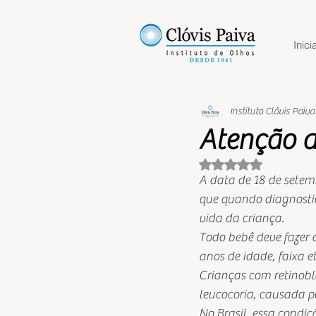
Inicia
Instituto Clóvis Paiva
Atenção a
Avaliado com NaN 
A data de 18 de setemb
que quando diagnostic
vida da criança. 
Todo bebê deve fazer o
anos de idade, faixa e
Crianças com retinob
leucocoria, causada p
No Brasil, essa condiç