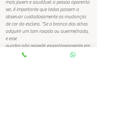
mais jovem e saudável a pessoa aparenta 
ser, é importante que todos passem a 
observar cuidadosamente as mudanças 
de cor da esclera. “Se o branco dos olhos 
adquirir um tom rosado ou avermelhado, 
e esse
quadro não regredir espontaneamente em 
poucas horas, o ideal é procurar um 
médico, principalmente se a vermelhidão 
for acompanhada por sensação de 
irritação ou dor”.
Ver tudo
Posts recentes