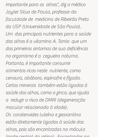
importante para os  olhos”, diz o médico 
Jayter Silva de Paula, professor da 
faculdade de  medicina de Ribeirão Preto 
da USP (Universidade de São Paulo).
Um  dos principais nutrientes para a saúde 
dos olhos é a vitamina A. Tanto  que um 
dos primeiros sintomas de sua deficiência 
no organismo é a  cegueira noturna. 
Portanto, é importante consumir 
alimentos ricos neste  nutriente, como 
cenoura, abóbora, espinafre e fígado. 
Certos minerais  também estão ligados à 
saúde dos olhos, como o zinco, que ajuda 
a  reduzir o risco de DMRI (degeneração 
macular relacionada à idade).
Os  carotenoides luteína e zeaxantina 
estão diretamente ligados à saúde dos  
olhos, pois são encontradas na mácula 
(parte central da retina).  Encontrados na 