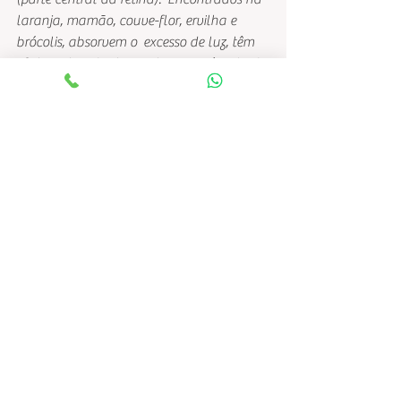
laranja, mamão, couve-flor, ervilha e 
brócolis, absorvem o  excesso de luz, têm 
efeito antioxidante e evitam o acúmulo de 
gordura  no interior dos vasos oculares.
Os antioxidantes também são muito  
importantes para a visão. Isso porque os 
olhos sofrem, assim como o  resto do 
corpo, um processo natural de 
degeneração. E esses nutrientes  impedem 
o dano celular causado pela oxidação. 
Segundo um estudo feito  pelo National 
Institute of Health (The Age-Related Eye 
Disease Study –  AREDS) os altos níveis de 
antioxidantes presentes nas vitaminas A, C 
e E  reduzem significativamente o risco de 
desenvolver DMRI (Degeneração  Macular 
Relacionada à Idade), e protegem os 
olhos contra a aterosclerose  (acúmulo de 