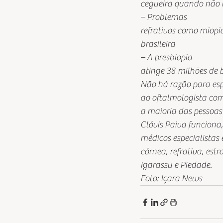
cegueira quando não h
– Problemas
refrativos como miop
brasileira 
– A presbiopia
atinge 38 milhões de b
Não há razão para esp
ao oftalmologista co
a maioria das pessoas 
Clóvis Paiva funciona,
médicos especialistas
córnea, refrativa, est
Igarassu e Piedade.  
Foto: Içara News