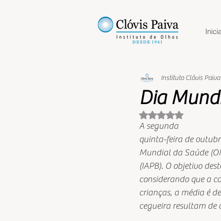
Inicia
Instituto Clóvis Paiva
Dia Mundi
Avaliado com NaN 
A segunda
quinta-feira de outub
Mundial da Saúde (OM
(IAPB). O objetivo des
considerando que a c
crianças, a média é d
cegueira resultam de c