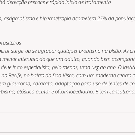
á detecção precoce e rápido início de tratamento 
ia, astigmatismo e hipermetropia acometem 25% da populaç
rasileiros 
erar surgir ou se agravar qualquer problema na visão. As cr
m menor intervalo do que um adulto, quando bem acompanh
deve ir ao especialista, pelo menos, uma vez ao ano. O Instit
 no Recife, no bairro da Boa Vista, com um moderno centro ci
 em glaucoma, catarata, adaptação para uso de lentes de con
rabismo, plástica ocular e oftalmopediatria. E tem consultór