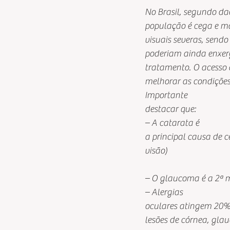
No Brasil, segundo da
população é cega e ma
visuais severas, send
poderiam ainda enxerg
tratamento. O acesso 
melhorar as condições 
Importante
destacar que:  
– A catarata é
a principal causa de 
visão)
– O glaucoma é a 2ª 
– Alergias
oculares atingem 20%
lesões de córnea, gla