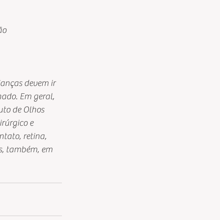
ão
ianças devem ir 
ado. Em geral, 
uto de Olhos 
rúrgico e 
tato, retina, 
ios, também, em 