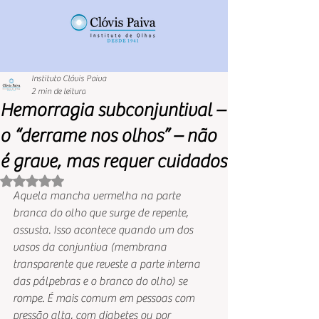
Instituto Clóvis Paiva
2 min de leitura
Hemorragia subconjuntival –
o “derrame nos olhos” – não
é grave, mas requer cuidados
Avaliado com NaN de 5 estrelas.
Aquela mancha vermelha na parte 
branca do olho que surge de repente, 
assusta. Isso acontece quando um dos 
vasos da conjuntiva (membrana 
transparente que reveste a parte interna 
das pálpebras e o branco do olho) se 
rompe. É mais comum em pessoas com 
pressão alta, com diabetes ou por 