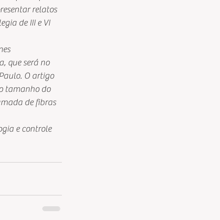
esentar relatos 
ia de III e VI 
mes 
, que será no 
aulo. O artigo 
 do tamanho do 
amada de fibras 
gia e controle 