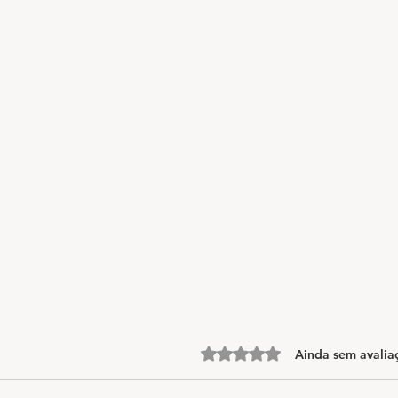
Avaliado com 0 de 5 estrelas.
Ainda sem avalia