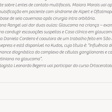
 sobre Lentes de contato multifocais. Maiara Morais vai apr
lsificação em paciente com síndrome de Alpert e Oftalmopleg
ose de seio cavernoso após cirurgia intra orbitária.
ana Rangel vai dar duas aulas: Glaucoma na criança – exa
 conduzir escavações suspeitas e Caso clínico em glaucoma
a Daniela Cordeiro é coautora de um trabalho feito em São P
vepress e está disponível no Kudos, cujo título é: “Influência
rmance diagnóstica do complexo de células ganglionares e c
retiniana no glaucoma”.
ogista Leonardo Bezerra vai participar do curso Ortoceratolo