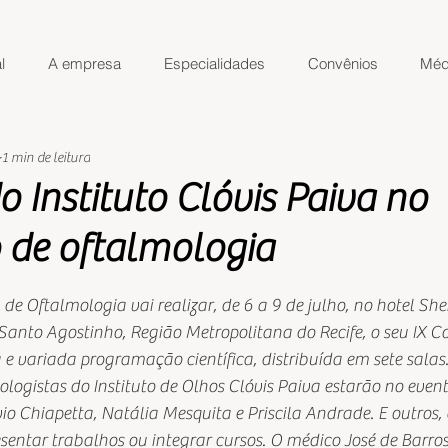
l
A empresa
Especialidades
Convênios
Méd
1 min de leitura
 Instituto Clóvis Paiva no
 de oftalmologia
de 5 estrelas.
 de Oftalmologia vai realizar, de 6 a 9 de julho, no hotel Sh
Santo Agostinho, Região Metropolitana do Recife, o seu IX C
e variada programação científica, distribuída em sete salas
logistas do Instituto de Olhos Clóvis Paiva estarão no event
o Chiapetta, Natália Mesquita e Priscila Andrade. E outros,
sentar trabalhos ou integrar cursos. O médico José de Barros 