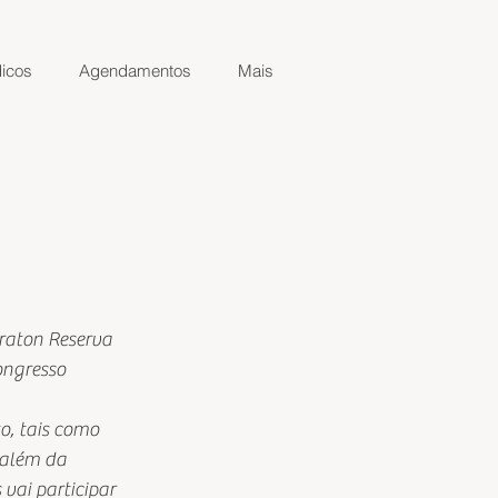
icos
Agendamentos
Mais
eraton Reserva 
ongresso 
.
o, tais como 
 além da 
vai participar 