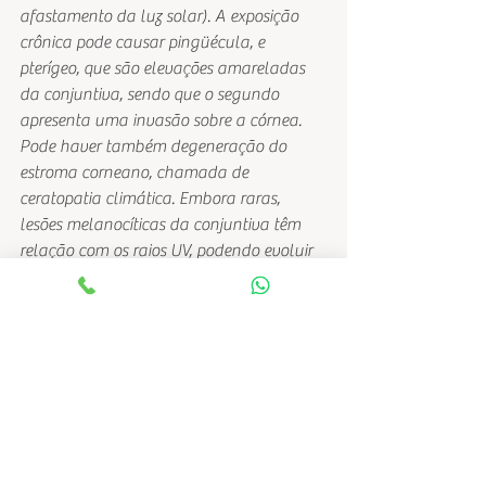
afastamento da luz solar). A exposição 
crônica pode causar pingüécula, e 
pterígeo, que são elevações amareladas 
da conjuntiva, sendo que o segundo 
apresenta uma invasão sobre a córnea. 
Pode haver também degeneração do 
estroma corneano, chamada de 
ceratopatia climática. Embora raras, 
lesões melanocíticas da conjuntiva têm 
relação com os raios UV, podendo evoluir 
para tumores malignos – melanoma, 
assim como na pele.
 Cristalino: catarata tipo cortical e 
subcapsular posterior. Retina: lesões 
agudas ocorrem nas retinopatias solares, 
por eclipse, ou por acidentes com 
instrumentos de observação, como 
telescópios. Ainda não foi comprovada a 