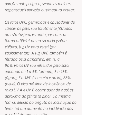
porção mais perigosa, sendo os maiores 
responsáveis por esta queimadura ocular.
Os raios UVC, germicidas e causadores de 
câncer de pele, são totalmente filtrados 
na estratosfera, estando presentes de 
forma artificial no nosso meio (solda 
elétrica, luz UV para esterilizar 
equipamentos). A luz UVB também é 
filtrada pela atmosfera, em 70 a 
90%. Raios UV são refletidos pelo solo, 
variando de 1 a 5% (grama), 3 a 13% 
(água), 7 a 18% (concreto e areia), 88% 
(neve). O pico máximo de incidência de 
raios UV A e UV B ocorre quando o sol se 
aproxima do zênite (a pino). Da mesma 
forma, devido ao ângulo de inclinação da 
terra, há um aumento na incidência dos 
raios UV durante o verão. 