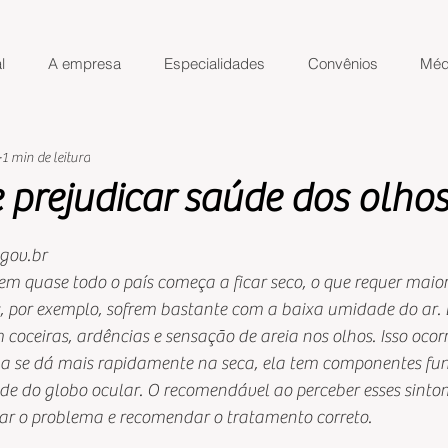
l
A empresa
Especialidades
Convênios
Méd
1 min de leitura
 prejudicar saúde dos olho
de 5 estrelas.
.gov.br
 em quase todo o país começa a ficar seco, o que requer maio
, por exemplo, sofrem bastante com a baixa umidade do ar. E
coceiras, ardências e sensação de areia nos olhos. Isso ocor
a se dá mais rapidamente na seca, ela tem componentes fu
 do globo ocular. O recomendável ao perceber esses sintom
ar o problema e recomendar o tratamento correto.