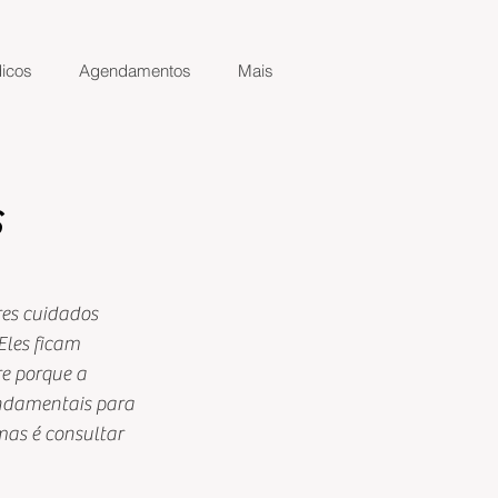
icos
Agendamentos
Mais
s
res cuidados 
les ficam 
re porque a 
ndamentais para 
as é consultar 