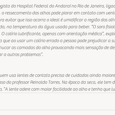
gista do Hospital Federal do Andaraí no Rio de Janeiro, ligad
, o ressecamento dos olhos pode piorar em contato com vento
ra evitar que isso ocorra o ideal é umidificar a região dos o
da, na temperatura da água usada para beber. “O soro fisiol
 colírio lubrificante, apenas com orientação médica”, explic
a que ao usar um colírio errado a pessoa pode prejudicar a sup
hucar as camadas do olho provocando mais sensação de des
r a outros problemas”.
uem usa lentes de contato precisa de cuidados ainda maiore
aso do professor Reinaldo Torres. Na época da seca, ele tem d
o. ”A lente adere com maior facilidade ao olho e tenho que lu