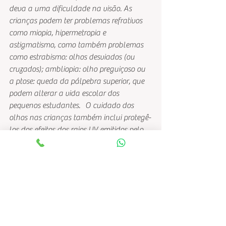
deva a uma dificuldade na visão. As 
crianças podem ter problemas refrativos 
como miopia, hipermetropia e 
astigmatismo, como também problemas 
como estrabismo: olhos desviados (ou 
cruzados); ambliopia: olho preguiçoso ou 
a ptose: queda da pálpebra superior, que 
podem alterar a vida escolar dos 
pequenos estudantes.   O cuidado dos 
olhos nas crianças também inclui protegê-
los dos efeitos dos raios UV emitidos pelo 
sol.
CRIANÇAS MÍOPES
 As crianças que sofrem miopia, se 
caracterizam por não verem corretamente 
os objetos ou pessoas que se encontram 
longe. As crianças podem apertar os olhos 
para enfocar melhor. Aquelas que não 