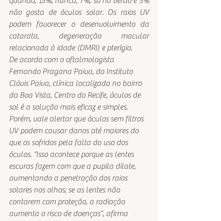
quando, 15%, nunca, 7%, só no verão e 5% 
não gosta de óculos solar. Os raios UV 
podem favorecer o desenvolvimento da 
catarata, degeneração macular 
relacionada à idade (DMRI) e pterígio.
De acordo com o oftalmologista 
Fernando Pragana Paiva, do Instituto 
Clóvis Paiva, clínica localizada no bairro 
da Boa Vista, Centro do Recife, óculos de 
sol é a solução mais eficaz e simples. 
Porém, vale alertar que óculos sem filtros 
UV podem causar danos até maiores do 
que os sofridos pela falta do uso dos 
óculos. “Isso acontece porque as lentes 
escuras fazem com que a pupila dilate, 
aumentando a penetração dos raios 
solares nos olhos; se as lentes não 
contarem com proteção, a radiação 
aumenta o risco de doenças”, afirma 