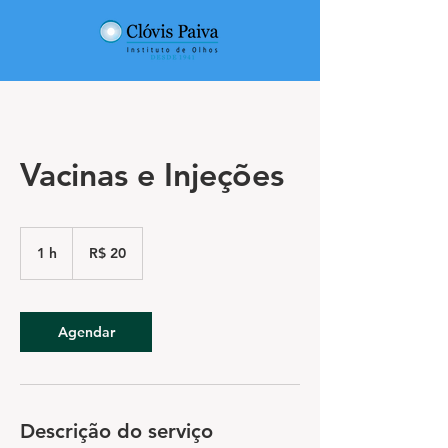
Vacinas e Injeções
20
Reais
1 h
1
R$ 20
brasileiros
Agendar
Descrição do serviço