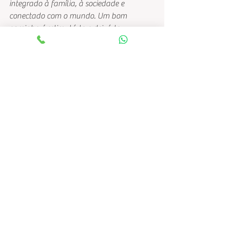
integrado à família, à sociedade e 
conectado com o mundo. Um bom 
caminho é estimulá-lo e deixá-lo 
motivado”, afirma o oftalmologista José 
de Barros.
Ver tudo
Posts recentes