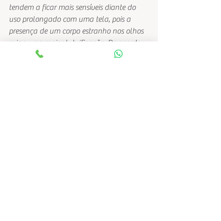
tendem a ficar mais sensíveis diante do 
uso prolongado com uma tela, pois a 
presença de um corpo estranho nos olhos 
exige uma maior lubrificação. De acordo 
com o oftalmologista da Santa Casa, 
pacientes com doenças reumatológicas 
como artrite reumatoide e diabéticos 
tendem a apresentar diminuição de 
lágrima, por isso estão mais predispostos a 
sentir incômodo diante de uma tela. 
Devido ao uso de medicamentos 
controlados, que deixam o olho seco, 
hipertensos e pessoas em tratamento para 
depressão engrossam a lista.