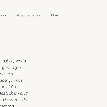
icos
Agendamentos
Mais
 óptico, sendo 
Organização 
 doença.
 doença, mas 
da visão 
os Clóvis Paiva, 
. O controle da 
emente a 