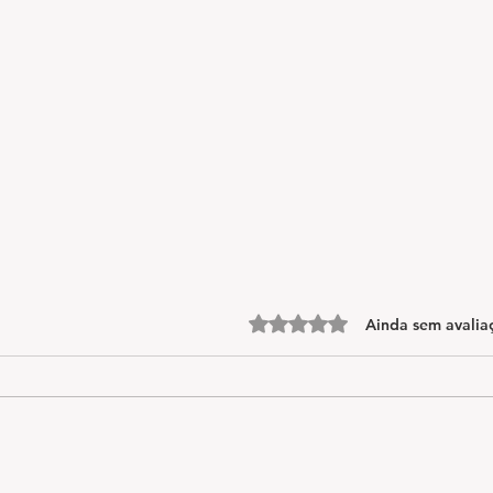
Avaliado com 0 de 5 estrelas.
Ainda sem avalia
Alerta sobre toxoplasmose