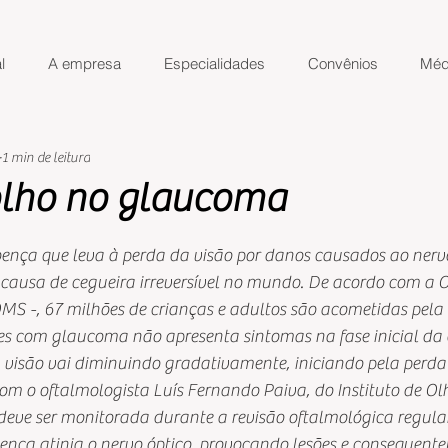
l
A empresa
Especialidades
Convênios
Méd
1 min de leitura
olho no glaucoma
de 5 estrelas.
ça que leva à perda da visão por danos causados ao nervo
causa de cegueira irreversível no mundo. De acordo com a 
S -, 67 milhões de crianças e adultos são acometidas pela
es com glaucoma não apresenta sintomas na fase inicial da
 visão vai diminuindo gradativamente, iniciando pela perda 
com o oftalmologista Luís Fernando Paiva, do Instituto de Olh
deve ser monitorada durante a revisão oftalmológica regular
oença atinja o nervo óptico, provocando lesões e consequent