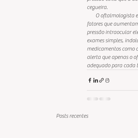
cegueira.
         O oftalmologi
fatores que aumentam 
pressão intraocular el
exames simples, indol
medicamentos como o co
alerta que apenas o of
adequado para cada t
Posts recentes