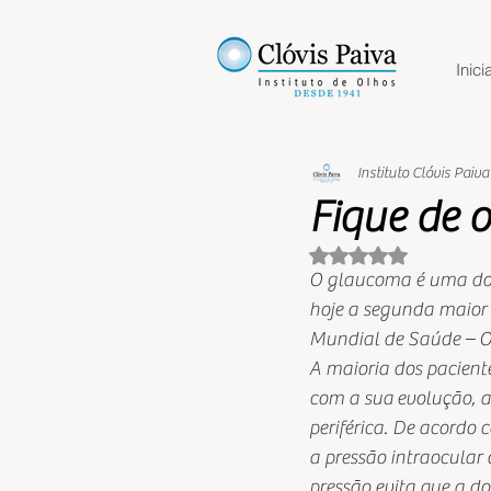
Inicia
Instituto Clóvis Paiva
Fique de 
Avaliado com NaN 
O glaucoma é uma doen
hoje a segunda maior 
Mundial de Saúde – OM
A maioria dos pacient
com a sua evolução, a
periférica. De acordo 
a pressão intraocular 
pressão evita que a d