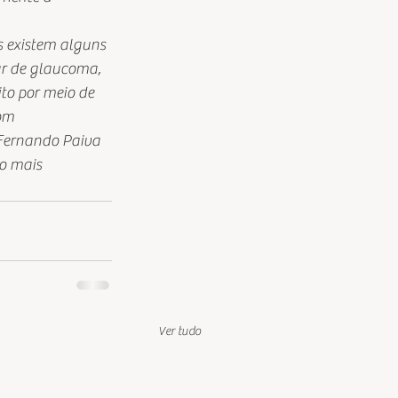
as existem alguns 
ar de glaucoma, 
ito por meio de 
om 
 Fernando Paiva 
o mais 
Ver tudo