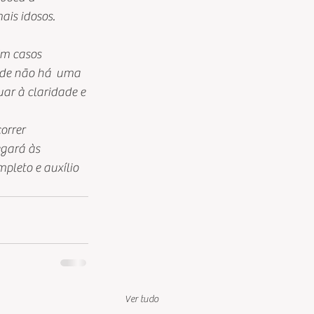
ais idosos. 
Em casos 
nde não há  uma 
ar à claridade e 
orrer 
gará às 
pleto e auxílio 
Ver tudo