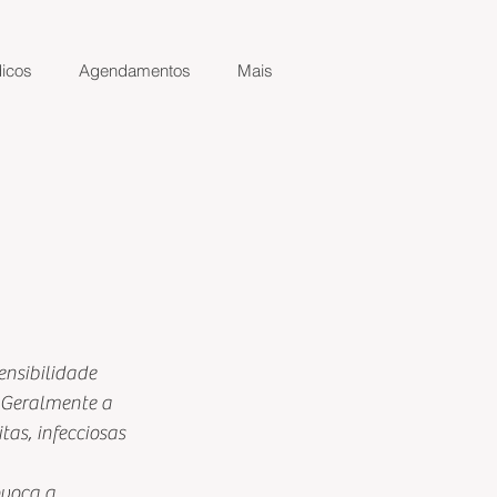
icos
Agendamentos
Mais
sensibilidade 
. Geralmente a 
as, infecciosas 
voca a  