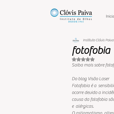
Inicia
Instituto Clóvis Paiva
fotofobia
Avaliado com NaN 
Saiba mais sobre foto
Do blog Visão Laser
Fotofobia é a  sensibili
ocorre devido a incidê
causa da fotofobia são
e  alérgicas.
O astigmatismo, alter