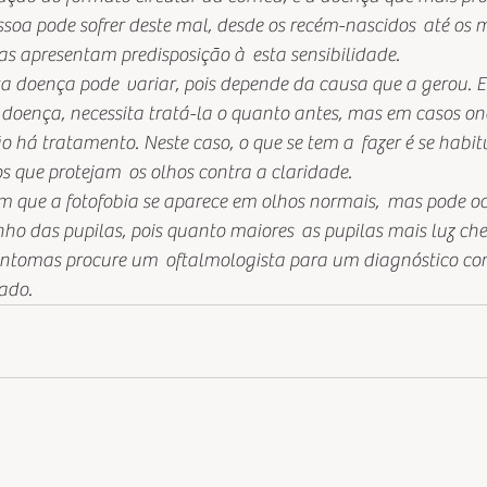
soa pode sofrer deste mal, desde os recém-nascidos  até os m
as apresentam predisposição à  esta sensibilidade.
a doença pode  variar, pois depende da causa que a gerou. 
de doença, necessita tratá-la o quanto antes, mas em casos o
há tratamento. Neste caso, o que se tem a  fazer é se habitu
os que protejam  os olhos contra a claridade.
m que a fotofobia se aparece em olhos normais,  mas pode oc
 das pupilas, pois quanto maiores  as pupilas mais luz che
intomas procure um  oftalmologista para um diagnóstico com
ado.