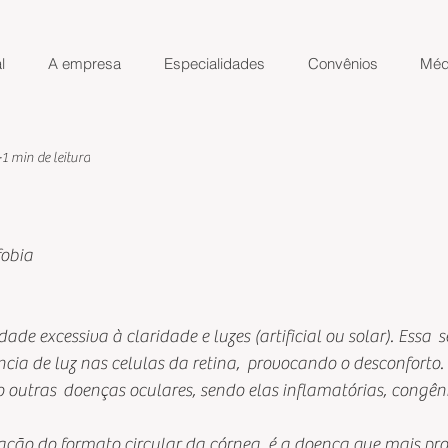
l
A empresa
Especialidades
Convênios
Méd
1 min de leitura
de 5 estrelas.
fobia
dade excessiva à claridade e luzes (artificial ou solar). Essa  
ncia de luz nas celulas da retina,  provocando o desconforto
 outras  doenças oculares, sendo elas inflamatórias, congênit
ação do formato circular da córnea, é a doença que mais pro