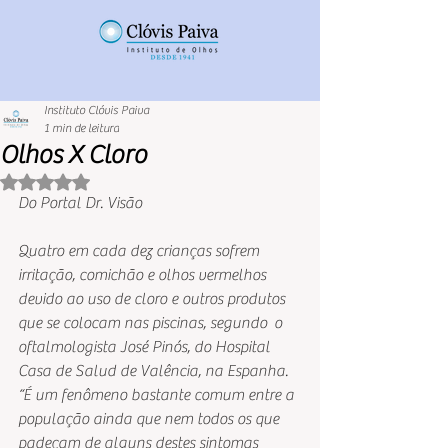
Instituto Clóvis Paiva
1 min de leitura
Olhos X Cloro
Avaliado com NaN de 5 estrelas.
Do Portal Dr. Visão
Quatro em cada dez crianças sofrem 
irritação, comichão e olhos vermelhos 
devido ao uso de cloro e outros produtos 
que se colocam nas piscinas, segundo  o 
oftalmologista José Pinós, do Hospital 
Casa de Salud de Valência, na Espanha. 
“É um fenômeno bastante comum entre a 
população ainda que nem todos os que 
padeçam de alguns destes sintomas 