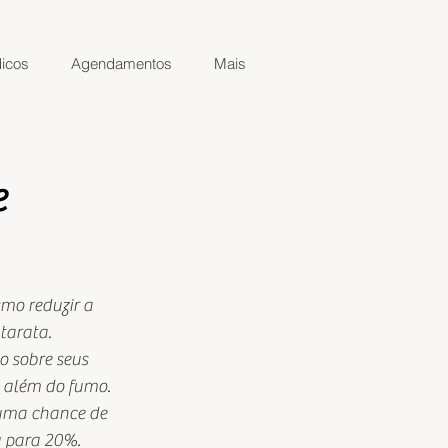
icos
Agendamentos
Mais
e
mo reduzir a 
tarata.
 sobre seus 
, além do fumo. 
 uma chance de 
u para 20%.