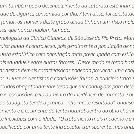
riram também que o desenvolvimento da catarata está intim
ade de cigarros consumida por dia. Além disso, foi constat
 fumar, os  homens deste grupo ainda tinham um  risco maio
aos  que nunca haviam fumado.
mologista da Clínica Glaukos, de São José do Rio Preto, Ma
quisa ainda é controverso, pois geralmente a população de n
vista estatístico com população mais preocupada com estilo 
ais saudáveis entre outros fatores. “Deste modo se torna basta
mar destas demais características podendo provocar uma con
s e levar os cientistas a conclusões falsas. A princípio trata
estudos obrigatoriamente terão que ser conduzidos para det
 é responsável pelo aumento da incidência de catarata e qua
o tabagista tende a praticar influi neste resultado”, anali
amento e crescimento da lente natural dentro do olho cham
te inevitável com a idade.  “O tratamento mais moderno é a c
 opacificado por uma lente intraocular transparente, mas antes