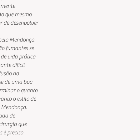
amente 
ado que mesmo 
r de desenvolver 
rcelo Mendonça, 
ão fumantes se 
de vida prática 
nte difícil 
fusão na 
-se de uma boa 
erminar o quanto 
nto o estilo de 
sa Mendonça.
ada de 
irurgia que 
 é preciso 