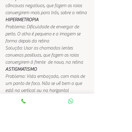
côncavas negativas, que fazem os raios 
convergirem mais para trás, sobre a retina
HIPERMETROPIA
Problema: Dificuldade de enxergar de 
perto. O olho é pequeno e a imagem se 
forma depois da retina
Solução: Usar as chamadas lentes 
convexas positivas, que fazem os raios 
convergirem à frente  de novo, na retina
ASTIGMATISMO
Problema: Vista embaçada, com mais de 
um ponto de foco. Não se vê bem o que 
está na vertical ou na horizontal
Solução: Usar as chamadas lentes 
cilíndricas, que fazem os raios desses dois 
planos convergirem no mesmo ponto
(
http://mundoestranho.abril.com.br/materi