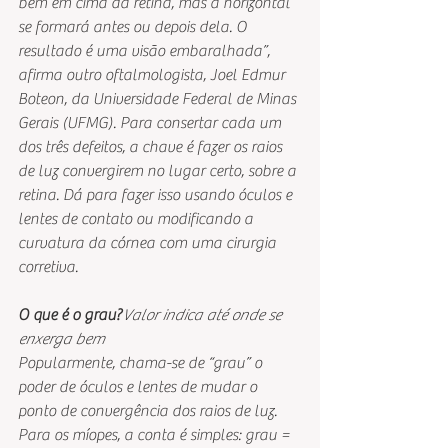
bem em cima da retina, mas a horizontal 
se formará antes ou depois dela. O 
resultado é uma visão embaralhada”, 
afirma outro oftalmologista, Joel Edmur 
Boteon, da Universidade Federal de Minas 
Gerais (UFMG). Para consertar cada um 
dos três defeitos, a chave é fazer os raios 
de luz convergirem no lugar certo, sobre a 
retina. Dá para fazer isso usando óculos e 
lentes de contato ou modificando a 
curvatura da córnea com uma cirurgia 
corretiva.
O que é o grau?
Valor indica até onde se 
enxerga bem
Popularmente, chama-se de “grau” o 
poder de óculos e lentes de mudar o 
ponto de convergência dos raios de luz. 
Para os míopes, a conta é simples: grau = 