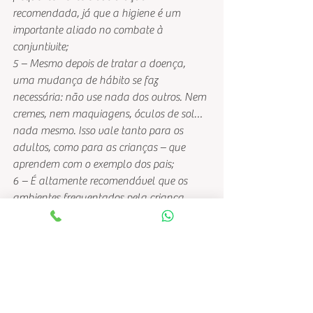
recomendada, já que a higiene é um 
importante aliado no combate à 
conjuntivite;
5 – Mesmo depois de tratar a doença, 
uma mudança de hábito se faz 
necessária: não use nada dos outros. Nem 
cremes, nem maquiagens, óculos de sol…
nada mesmo. Isso vale tanto para os 
adultos, como para as crianças – que 
aprendem com o exemplo dos pais;
6 – É altamente recomendável que os 
ambientes frequentados pela criança 
estejam livres de pó e poeira;
7 – Os aparelhos de ar-condicionado 
podem agravar o quadro de conjuntivite. 
Por outro lado, vale a pena umidificar o 
quarto durante a noite, principalmente 
nos dias mais quentes e secos.