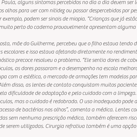
a Paula, alguns sintomas percebidos no dia a dia devem ser 
os olhos para ver com nitidez ou passar despercebidos por pe
 exemplo, podem ser sinais de miopia. “Crianças que já estão
 muito perto do caderno provavelmente apresentam alguma a
Costa, mãe do Guilherme, percebeu que o filho estava tendo d
as escolares e isso estava afetando diretamente no rendiment
stico precoce resolveu o problema. “Ele sentia dores de cabe
culos, as dores passaram e o desempenho na escola melhoro
cupa com a estética, o mercado de armações tem modelos par
 Além disso, as lentes de contato conquistam muitos paciente
pela dificuldade de adaptação e pelo cuidado com a limpeza. 
culos, mas o cuidado é redobrado. O uso inadequado pode a
 acesso de bactérias nos olhos”, comenta a médica. Lentes col
as sem nenhuma prescrição médica, também oferecem risco
e serem utilizadas. Cirurgia refrativa também é uma opção 