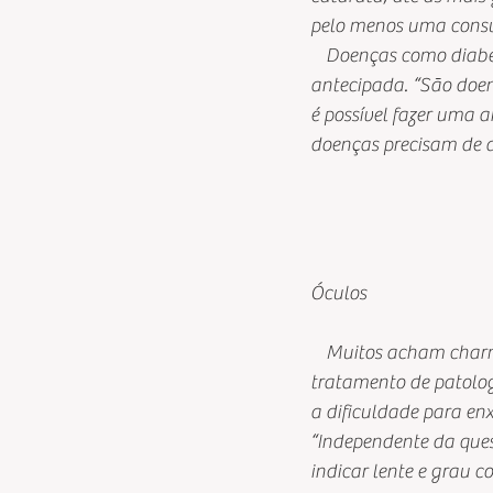
pelo menos uma consul
    Doenças como diabe
antecipada. “São doen
é possível fazer uma 
doenças precisam de a
Óculos
    Muitos acham char
tratamento de patolog
a dificuldade para enx
“Independente da ques
indicar lente e grau c