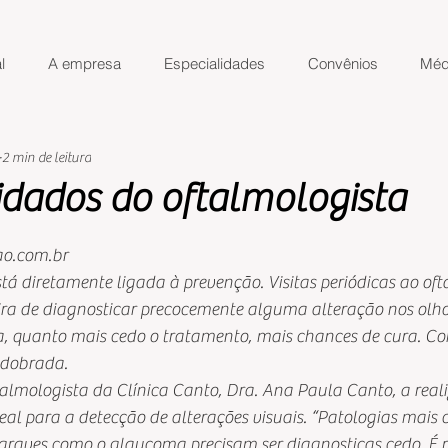
l
A empresa
Especialidades
Convênios
Méd
2 min de leitura
idados do oftalmologista
de 5 estrelas.
ao.com.br
está diretamente ligada à prevenção. Visitas periódicas ao of
ra de diagnosticar precocemente alguma alteração nos olho
, quanto mais cedo o tratamento, mais chances de cura. Co
redobrada.
talmologista da Clínica Canto, Dra. Ana Paula Canto, a real
deal para a detecção de alterações visuais. “Patologias mai
 graves como o glaucoma precisam ser diagnosticas cedo. É