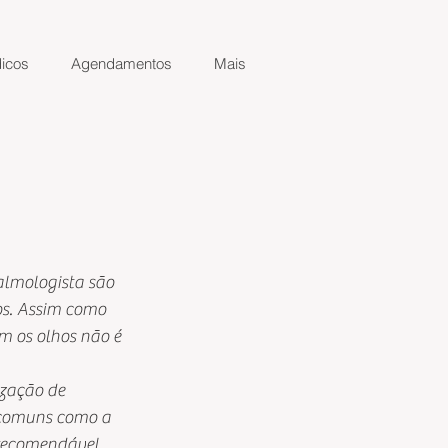
icos
Agendamentos
Mais
talmologista são 
s. Assim como 
m os olhos não é 
ização de 
s comuns como a 
 recomendável 