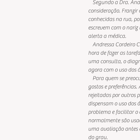
    Segundo a Dra. An
consideração. Franzir 
conhecidas na rua, por
escrevem com o nariz
alerta a médica.
    Andressa Cordeiro 
hora de fazer as taref
uma consulta, o diagnó
agora com o uso dos ó
    Para quem se preo
gostos e preferências.
rejeitadas por outros 
dispensam o uso dos ó
problema e facilitar o
normalmente são usad
uma avaliação antes d
do grau. 