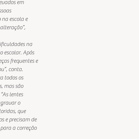
levados em 
ssoas 
 na escola e 
lteração”, 
ificuldades na 
o escolar. Após 
ças frequentes e 
u”, conta.
a todos os 
s, mas são 
“As lentes 
gravar o 
oridas, que 
s e precisam de 
para a correção 