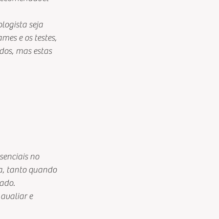
logista seja 
es e os testes, 
dos, mas estas 
enciais no 
a, tanto quando 
ado. 
avaliar e 