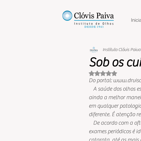
Inicia
Instituto Clóvis Paiva
Sob os cu
Avaliado com NaN 
Do portal: www.drvis
    A saúde dos olhos 
ainda a melhor manei
em qualquer patologia
diferente. É atenção 
    De acordo com a of
exames periódicos é i
catarata, até as mais