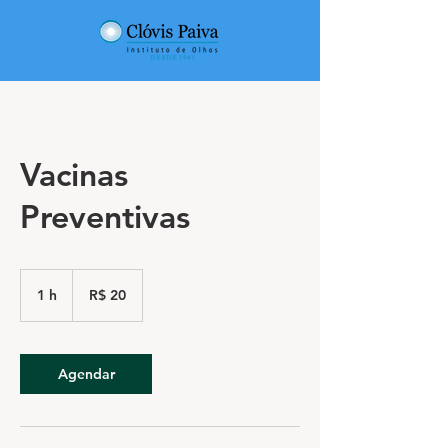
Vacinas
Preventivas
20
Reais
1 h
1
R$ 20
brasileiros
Agendar